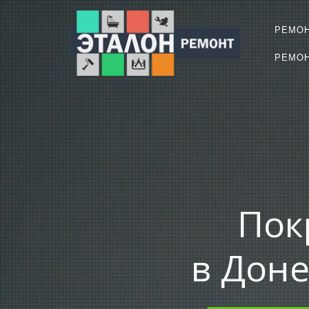
РЕМО
РЕМОН
Пок
в Доне