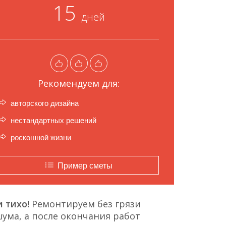
15
дней
Рекомендуем для:
авторского дизайна
нестандартных решений
роскошной жизни
Пример сметы
 тихо!
Ремонтируем без грязи
ума, а после окончания работ