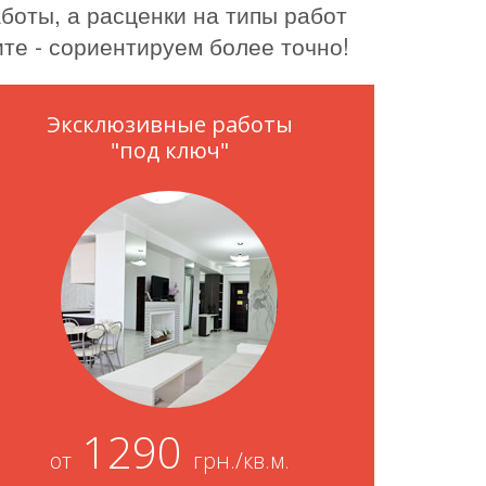
боты, а расценки на типы работ
те - сориентируем более точно!
Эксклюзивные работы
"под ключ"
1290
от
грн./кв.м.