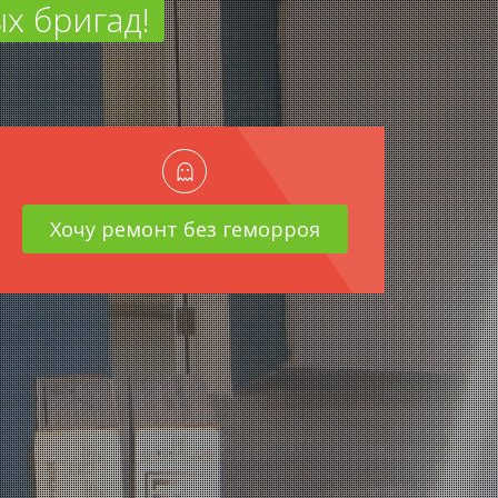
х бригад!
Хочу ремонт без геморроя