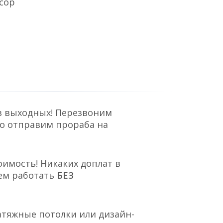
сор
з выходных! Перезвоним
но отправим прораба на
оимость! Никаких доплат в
ем работать
БЕЗ
атяжные потолки или дизайн-