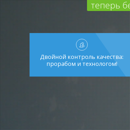
теперь б
Двойной контроль качества:
прорабом и технологом!