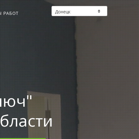
Ы РАБОТ
люч"
области