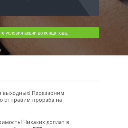
е условия акции до конца года.
з выходных! Перезвоним
но отправим прораба на
оимость! Никаких доплат в