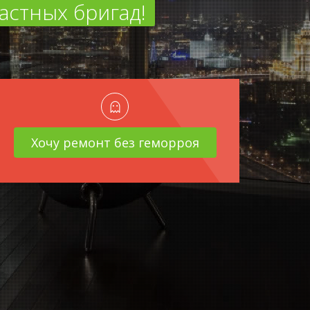
астных бригад!
Хочу ремонт без геморроя