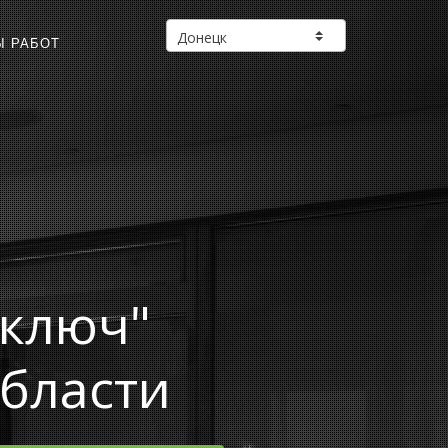
Ы РАБОТ
 ключ"
области