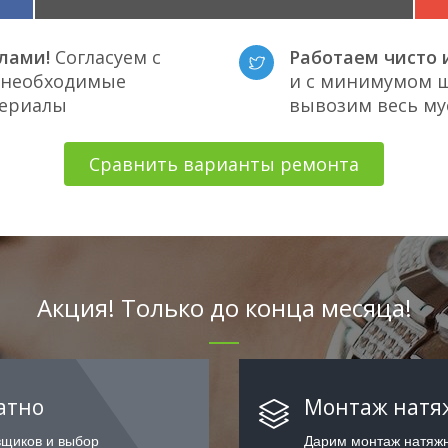
лами!
Согласуем с
Работаем чисто и
е необходимые
и с минимумом ш
териалы
вывозим весь му
Сравнить варианты ремонта
Акция! Только до конца месяца!
атно
Монтаж натяж
вщиков и выбор
Дарим монтаж натяжн