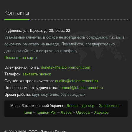
Контакты
г. Донецк, ул. Щорса, д. 38, офис 22
Уважаемые клиенты, в офисе не всегда есть сотрудники, т.к. мы в
основном работаем на выезде. Пожалуйста, предварительно
договаривайтесь о встрече по телефону.
Показать на карте
Электронная почта:
donetsk@etalon-remont.com
Телефон:
заказать звонок
Служба контроля качества:
quality@etalon-remont.ru
По вопросам сотрудничества:
remont@etalon-remont.ru
Время работы:
круглосуточно, без выходных
Мы работаем по всей Украине:
Днепр
–
Донецк
–
Запорожье
–
Киев
–
Кривой Рог
–
Львов
–
Одесса
–
Харьков
© 2012-2026 ООО «Эталон Групп»