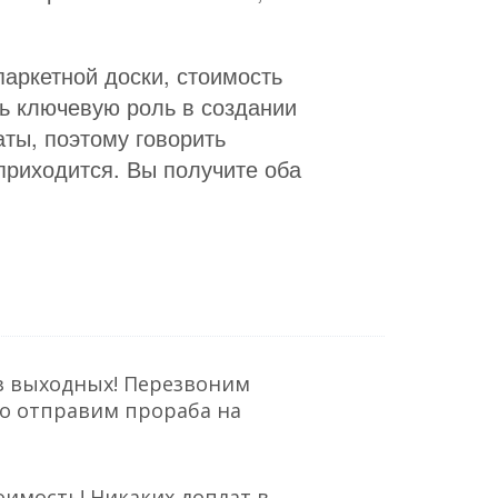
паркетной доски, стоимость
ть ключевую роль в создании
ты, поэтому говорить
приходится. Вы получите оба
з выходных! Перезвоним
но отправим прораба на
оимость! Никаких доплат в