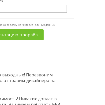
о):
 на
обработку моих персональных данных
ультацию прораба
з выходных! Перезвоним
но отправим дизайнера на
оимость! Никаких доплат в
кта. Начинаем работать
БЕЗ