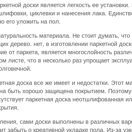
кетной доски является легкость ее установки. 
шлифовки, циклевки и нанесения лака. Единств
о его уложить на пол.
туральность материала. Не стоит думать, что 
их дерево. нет, в изготовлении паркетной дос
ие от паркета, является многослойность разли
ом листе, что в несколько раз упрощает эксплу
олговечной.
етная доска все же имеет и недостатки. Этот м
жна быть хорошо защищена покрытием. Поэтому 
исутствует паркетная доска неотшлифованная ил
крытия.
ления, сами доски выполнены в различных вариа
ит забыть о креативной укладке пола. Из-за уз